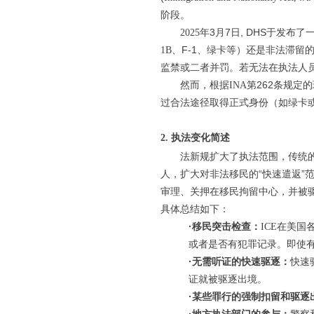
阶段。
年
3
月
7
日, DHS于发
2025
、
F-1
、绿卡等）还是非法滞留
1B
监禁或二者并罚。若无法在执法人
然而，根据
第
262
条规定的
INA
过合法途径取得正式身份（如绿卡
2. 执法变化简述
法新规扩大了执法范围，传统
人，扩大对非法移民的“快速遣返”
审理、关押在移民拘留中心，并被
具体总结如下：
·移民突击检查：
在美国
ICE
或者是否有犯罪记录。即使
·无需听证的快速驱逐：
快速
证就被驱逐出境。
·某些罪行的强制扣留和驱逐