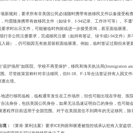
布了一项新规则，要求所有非美国公民必须随时携带有效移民文件以备接受检
的，均需随身携带有效移民文件（如绿卡、
记录、工作许可等）。不遵
I-94
员要求时出示文件，可能被临时拘留或进一步接受质询，甚至面临驱逐。
现行非公民注册要求，完成移民注册（如持有签证、绿卡或
文件）并
I-94
或入籍），仍可能因无有效居留权面临驱逐。例如，临时签证过期但未更
“庇护场所”如医院、学校不再受保护，移民和海关执法局(
的
Immigration an
范围。尽管政策宣称针对非法移民，但
、F-1等合法签证持有人因文
H-1B
驱逐出境。
各地进行移民临检，临检通常发生在工作场所，但也可能出现在学校、医
有合法身份，包括美国公民身份，如果无法迅速证明自己的身份，也可能
驱逐程序目前适用于全国范围。对于在美国居住不到两年的无证移民，除
出境：
《莱肯·莱利法案》要求ICE拘留和驱逐被指控或承认犯有入室盗