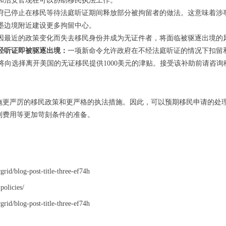
和治安官现在可以协助移民执法工作。
府已停止在移民等待法庭听证期间释放部分被拘留者的做法。这意味着涉
墨边境附近建设更多拘留中心。
因最近的政策变化而失去移民身份并成为无证件者，将面临被驱逐出境的
经听证即被驱逐出境：
一项新命令允许政府在不经法庭听证的情况下扣留
，将向选择离开美国的无证移民提供
美元的津贴。接受该补助前请咨询
1000
施更严厉的移民政策和更严格的执法措施。因此，可以预期移民申请的处
利费用等更加苛刻条件的准备。
rid/blog-post-title-three-ef74h
-policies/
rid/blog-post-title-three-ef74h