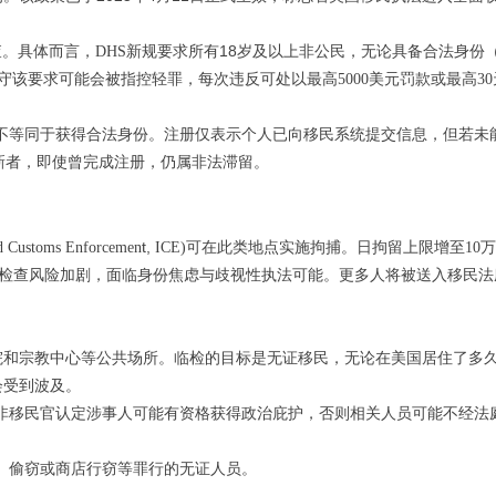
查。具体而言，
18
岁及以上非公民，无论具备合法身份
DHS新规要求所有
守该要求可能会被指控轻罪，每次违反可处以最高
美元罚款或最高
5000
30
不等同于获得合法身份。注册仅表示个人已向移民系统提交信息，但若未
新者，即使曾完成注册，仍属非法滞留。
t,
可在此类地点实施拘捕。日拘留上限增至
万
d Customs Enforcemen
ICE)
10
件检查风险加剧，面临身份焦虑与歧视性执法可能。更多人将被送入移民法
院和宗教中心等公共场所。临检的目标是无证移民，无论在美国居住了多
会受到波及。
非移民官认定涉事人可能有资格获得政治庇护，否则相关人员可能不经法
窃、偷窃或商店行窃等罪行的无证人员。