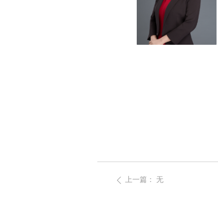
上一篇：
无
ꄴ