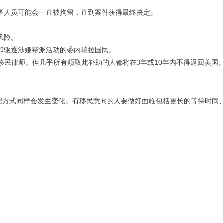
事人员可能会一直被拘留，直到案件获得最终决定。
风险。
和驱逐涉嫌帮派活动的委内瑞拉国民。
移民律师。但几乎所有领取此补助的人都将在
年或10年内不得返回美国
3
理方式同样会发生变化。有移民意向的人要做好面临包括更长的等待时间